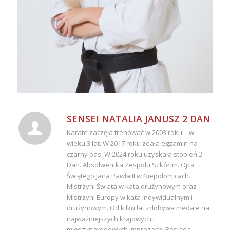
SENSEI NATALIA JANUSZ 2 DAN
Karate zaczęła trenować w 2003 roku – w
wieku 3 lat. W 2017 roku zdała egzamin na
czarny pas. W 2024 roku uzyskała stopień 2
Dan. Absolwentka Zespołu Szkół im. Ojca
Świętego Jana Pawła II w Niepołomicach.
Mistrzyni Świata w kata drużynowym oraz
Mistrzyni Europy w kata indywidualnym i
drużynowym. Od kilku lat zdobywa medale na
najważniejszych krajowych i
międzynarodowych imprezach. Posiada