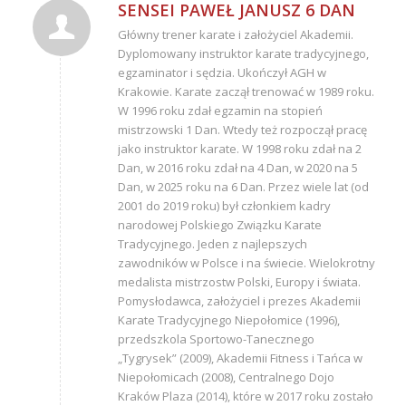
SENSEI PAWEŁ JANUSZ 6 DAN
Główny trener karate i założyciel Akademii.
Dyplomowany instruktor karate tradycyjnego,
egzaminator i sędzia. Ukończył AGH w
Krakowie. Karate zaczął trenować w 1989 roku.
W 1996 roku zdał egzamin na stopień
mistrzowski 1 Dan. Wtedy też rozpoczął pracę
jako instruktor karate. W 1998 roku zdał na 2
Dan, w 2016 roku zdał na 4 Dan, w 2020 na 5
Dan, w 2025 roku na 6 Dan. Przez wiele lat (od
2001 do 2019 roku) był członkiem kadry
narodowej Polskiego Związku Karate
Tradycyjnego. Jeden z najlepszych
zawodników w Polsce i na świecie. Wielokrotny
medalista mistrzostw Polski, Europy i świata.
Pomysłodawca, założyciel i prezes Akademii
Karate Tradycyjnego Niepołomice (1996),
przedszkola Sportowo-Tanecznego
„Tygrysek” (2009), Akademii Fitness i Tańca w
Niepołomicach (2008), Centralnego Dojo
Kraków Plaza (2014), które w 2017 roku zostało