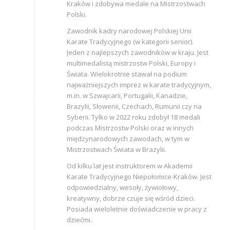
Kraków i zdobywa medale na Mistrzostwach
Polski.
Zawodnik kadry narodowej Polskiej Unii
Karate Tradycyjnego (w kategorii senior).
Jeden z najlepszych zawodników w kraju. Jest
multimedalistą mistrzostw Polski, Europy i
Świata. Wielokrotnie stawał na podium
najważniejszych imprez w karate tradycyjnym,
m.in. w Szwajcarii, Portugalii, Kanadzie,
Brazylii, Słowenii, Czechach, Rumunii czy na
Syberii. Tylko w 2022 roku zdobył 18 medali
podczas Mistrzostw Polski oraz w innych
międzynarodowych zawodach, w tym w
Mistrzostwach Świata w Brazylii.
Od kilku lat jest instruktorem w Akademii
Karate Tradycyjnego Niepołomice-Kraków. Jest
odpowiedzialny, wesoły, żywiołowy,
kreatywny, dobrze czuje się wśród dzieci.
Posiada wieloletnie doświadczenie w pracy z
dziećmi.