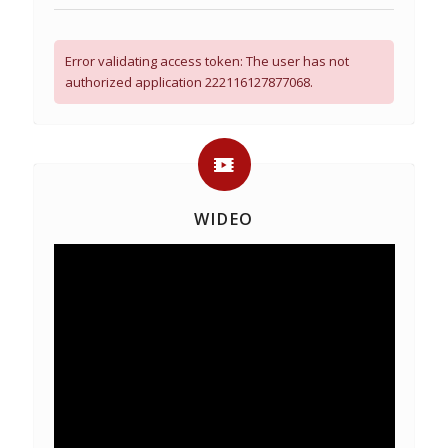
Error validating access token: The user has not
authorized application 222116127877068.
WIDEO