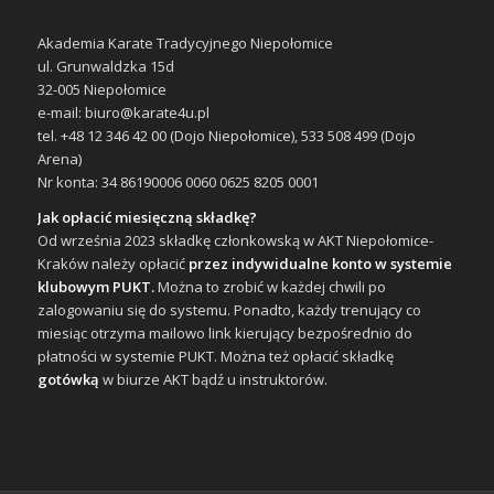
Akademia Karate Tradycyjnego Niepołomice
ul. Grunwaldzka 15d
32-005 Niepołomice
e-mail: biuro@karate4u.pl
tel. +48 12 346 42 00 (Dojo Niepołomice), 533 508 499 (Dojo
Arena)
Nr konta: 34 86190006 0060 0625 8205 0001
Jak opłacić miesięczną składkę?
Od września 2023 składkę członkowską w AKT Niepołomice-
Kraków należy opłacić
przez indywidualne konto w systemie
klubowym PUKT.
Można to zrobić w każdej chwili po
zalogowaniu się do systemu. Ponadto, każdy trenujący co
miesiąc otrzyma mailowo link kierujący bezpośrednio do
płatności w systemie PUKT. Można też opłacić składkę
gotówką
w biurze AKT bądź u instruktorów.