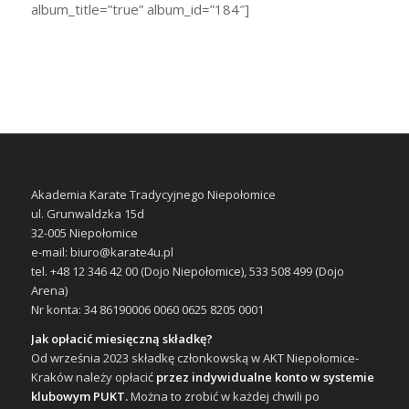
album_title=”true” album_id=”184″]
Akademia Karate Tradycyjnego Niepołomice
ul. Grunwaldzka 15d
32-005 Niepołomice
e-mail: biuro@karate4u.pl
tel. +48 12 346 42 00 (Dojo Niepołomice), 533 508 499 (Dojo
Arena)
Nr konta: 34 86190006 0060 0625 8205 0001
Jak opłacić miesięczną składkę?
Od września 2023 składkę członkowską w AKT Niepołomice-
Kraków należy opłacić
przez indywidualne konto w systemie
klubowym PUKT.
Można to zrobić w każdej chwili po