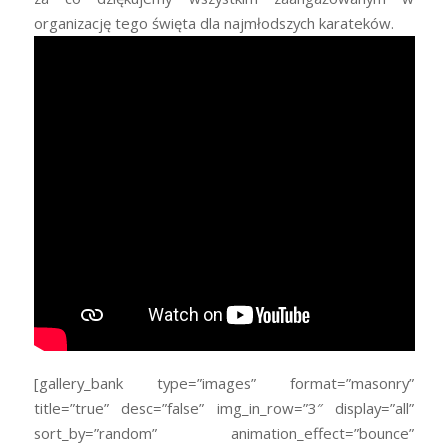
organizację tego święta dla najmłodszych karateków.
[gallery_bank type=”images” format=”masonry”
title=”true” desc=”false” img_in_row=”3″ display=”all”
sort_by=”random” animation_effect=”bounce”