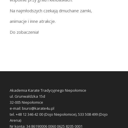
Na najmłodszych czekają dmuchane zamki,
animacje i inne atrakcje.
Do zobaczenia!
Akademia Karate Tradycyjnego Niepołomice
ul. Grunwaldzka 15d
32-005 Niepołomice
e-mail: biuro@karate4u.pl
tel. +48 12 346 42 00 (Dojo Niepołomice), 533 508 499 (Dojo
Arena)
Nr konta: 34 86190006 0060 0625 8205 0001