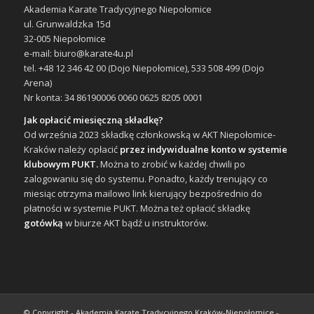
Akademia Karate Tradycyjnego Niepołomice
ul. Grunwaldzka 15d
32-005 Niepołomice
e-mail: biuro@karate4u.pl
tel. +48 12 346 42 00 (Dojo Niepołomice), 533 508 499 (Dojo
Arena)
Nr konta: 34 86190006 0060 0625 8205 0001
Jak opłacić miesięczną składkę?
Od września 2023 składkę członkowską w AKT Niepołomice-
Kraków należy opłacić
przez indywidualne konto w systemie
klubowym PUKT.
Można to zrobić w każdej chwili po
zalogowaniu się do systemu. Ponadto, każdy trenujący co
miesiąc otrzyma mailowo link kierujący bezpośrednio do
płatności w systemie PUKT. Można też opłacić składkę
gotówką
w biurze AKT bądź u instruktorów.
© Copyright - Akademia Karate Tradycyjnego Kraków-Niepołomice -