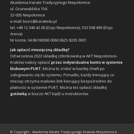
Akademia Karate Tradycyjnego Niepołomice
ul. Grunwaldzka 15d
32-005 Niepołomice
e-mail: biuro@karate4u.pl
tel. +48 12 346 42 00 (Dojo Niepołomice), 533 508 499 (Dojo
Arena)
Nr konta: 34 86190006 0060 0625 8205 0001
Jak opłacić miesięczną składkę?
Od września 2023 składkę członkowską w AKT Niepołomice-
Kraków należy opłacić
przez indywidualne konto w systemie
klubowym PUKT.
Można to zrobić w każdej chwili po
zalogowaniu się do systemu. Ponadto, każdy trenujący co
miesiąc otrzyma mailowo link kierujący bezpośrednio do
płatności w systemie PUKT. Można też opłacić składkę
gotówką
w biurze AKT bądź u instruktorów.
© Copyright - Akademia Karate Tradycyjnego Kraków-Niepołomice -