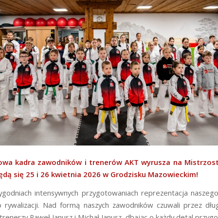
wa kadra zawodników i trenerów AKT wyrusza na Mistrzost
ędą się 25 i 26 kwietnia 2026 w Grodzisku Mazowieckim!
ygodniach intensywnych przygotowaniach reprezentacja naszego
rywalizacji. Nad formą naszych zawodników czuwali przez dłu
trenerzy Paweł Janusz i Michał Janusz, dbając o każdy detal przyg