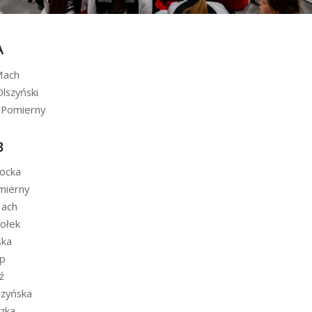
A
Mach
Olszyński
 Pomierny
B
łocka
mierny
Mach
ołek
ska
op
ź
czyńska
zka