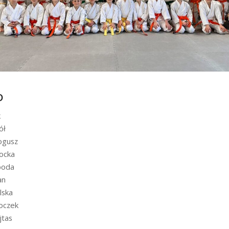
D
k
ół
ogusz
łocka
boda
an
lska
oczek
jtas