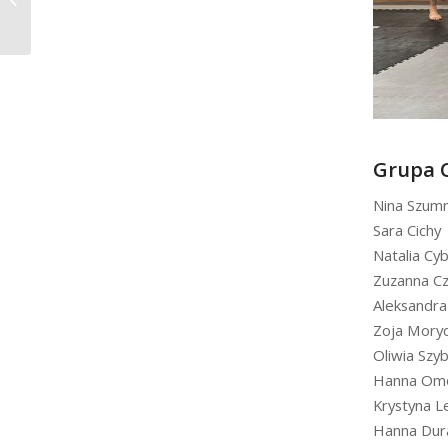
Grupa 
Nina Szum
Sara Cichy
Natalia Cyb
Zuzanna C
Aleksandra
Zoja Mory
Oliwia Szy
Hanna Omo
Krystyna L
Hanna Dur