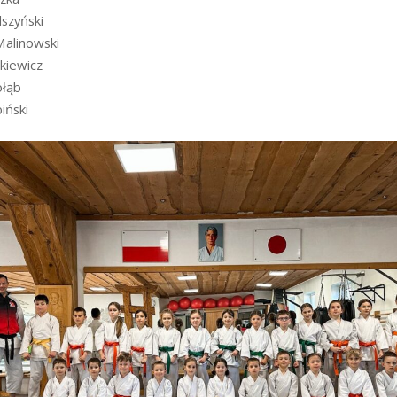
szyński
Malinowski
kiewicz
ołąb
iński