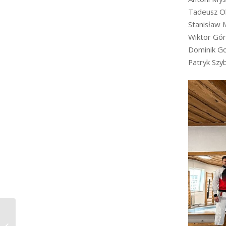
Tadeusz Ol
Stanisław 
Wiktor Gór
Dominik G
Patryk Szyb
Świąteczny grafik zajęć