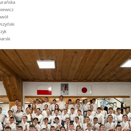
urańska
kiewicz
awół
szyński
czyk
harski