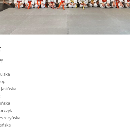
C
ny
ulska
zop
 Jasińska
c
bińska
rczyk
eszczyńska
ańska