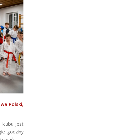
wa Polski,
 klubu jest
gie godziny
otowań.