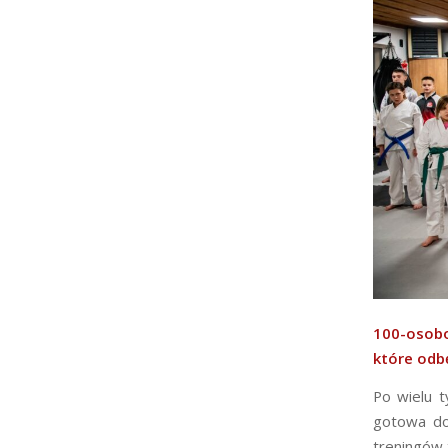
100-osobo
które odb
Po wielu t
gotowa do 
treningów 