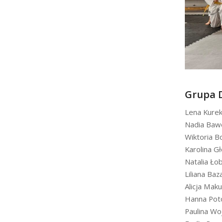
Grupa 
Lena Kure
Nadia Baw
Wiktoria B
Karolina G
Natalia Ło
Liliana Baz
Alicja Maku
Hanna Pot
Paulina Wo