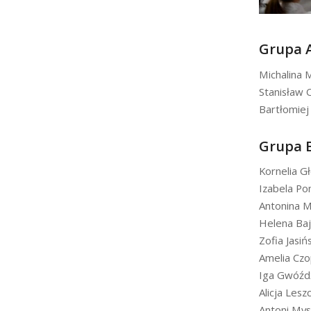
Grupa 
Michalina 
Stanisław 
Bartłomiej
Grupa 
Kornelia G
Izabela Po
Antonina 
Helena Baj
Zofia Jasiń
Amelia Cz
Iga Gwóźd
Alicja Lesz
Antoni Mys