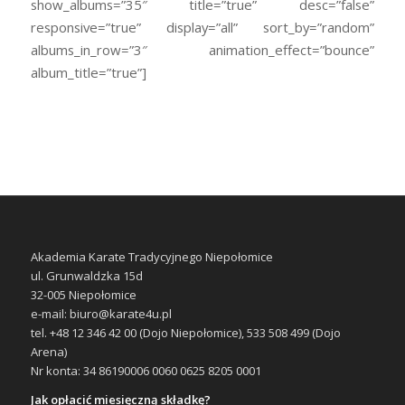
show_albums=”35″ title=”true” desc=”false”
responsive=”true” display=”all” sort_by=”random”
albums_in_row=”3″ animation_effect=”bounce”
album_title=”true”]
Akademia Karate Tradycyjnego Niepołomice
ul. Grunwaldzka 15d
32-005 Niepołomice
e-mail: biuro@karate4u.pl
tel. +48 12 346 42 00 (Dojo Niepołomice), 533 508 499 (Dojo
Arena)
Nr konta: 34 86190006 0060 0625 8205 0001
Jak opłacić miesięczną składkę?