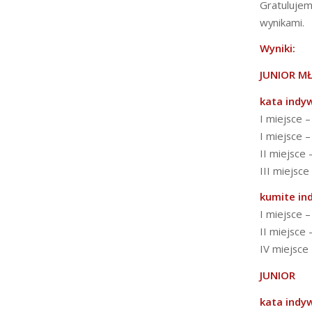
Gratuluje
wynikami.
Wyniki:
JUNIOR M
kata indy
I miejsce –
I miejsce –
II miejsce 
III miejsce
kumite in
I miejsce –
II miejsce 
IV miejsce 
JUNIOR
kata indy