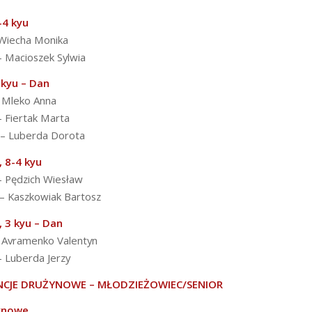
-4 kyu
-Wiecha Monika
 – Macioszek Sylwia
 kyu – Dan
– Mleko Anna
– Fiertak Marta
e – Luberda Dorota
 8-4 kyu
 – Pędzich Wiesław
 – Kaszkowiak Bartosz
 3 kyu – Dan
– Avramenko Valentyn
– Luberda Jerzy
CJE DRUŻYNOWE – MŁODZIEŻOWIEC/SENIOR
ynowe