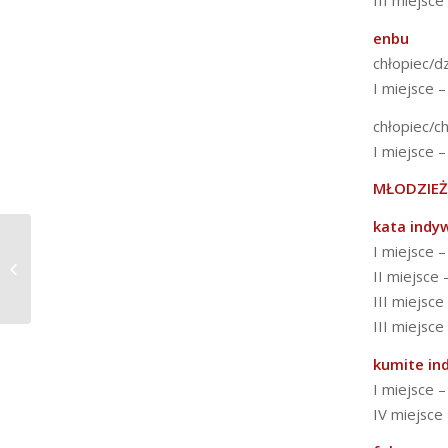
III miejsce
enbu
chłopiec/d
I miejsce –
chłopiec/c
I miejsce –
MŁODZIE
kata indy
I miejsce 
Traditional Karate
II miejsce 
Games
III miejsce
III miejsce
kumite in
I miejsce 
IV miejsce