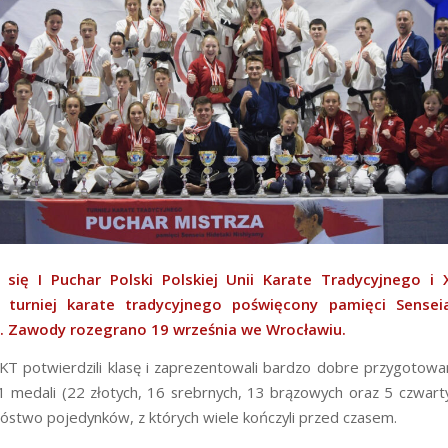
 się I Puchar Polski Polskiej Unii Karate Tradycyjnego i X
 turniej karate tradycyjnego poświęcony pamięci Sensei
. Zawody rozegrano 19 września we Wrocławiu.
KT potwierdzili klasę i zaprezentowali bardzo dobre przygotowan
 medali (22 złotych, 16 srebrnych, 13 brązowych oraz 5 czwarty
nóstwo pojedynków, z których wiele kończyli przed czasem.