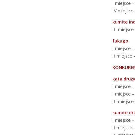
I miejsce 
IV miejsce
kumite in
III miejsc
fukugo
I miejsce 
II miejsce
KONKUREN
kata druż
I miejsce –
I miejsce 
III miejsce
kumite d
I miejsce 
II miejsce 