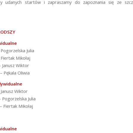
my udanych startów i zapraszamy do zapoznania się ze szc
ŁODSZY
widualne
 Pogorzelska Julia
 Fiertak Mikołaj
– Janusz Wiktor
 – Pękala Oliwia
dywidualne
 Janusz Wiktor
– Pogorzelska Julia
– Fiertak Mikołaj
widualne