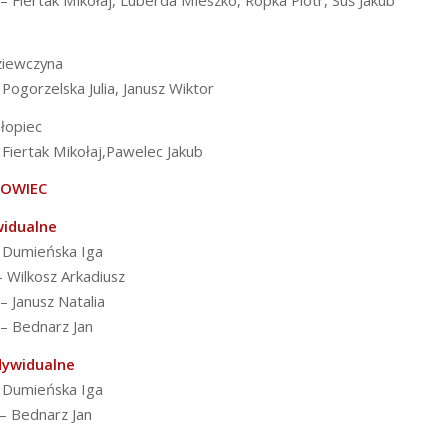
 – Fiertak Mikołaj, Luberda Mieszko, Ropka Piotr, Suś Jakub
ziewczyna
 Pogorzelska Julia, Janusz Wiktor
hłopiec
 Fiertak Mikołaj,Pawelec Jakub
ŻOWIEC
widualne
– Dumieńska Iga
– Wilkosz Arkadiusz
 – Janusz Natalia
 – Bednarz Jan
dywidualne
– Dumieńska Iga
 – Bednarz Jan