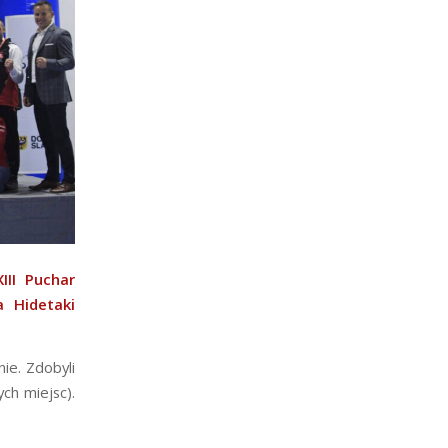
III Puchar
a Hidetaki
ie. Zdobyli
ch miejsc).