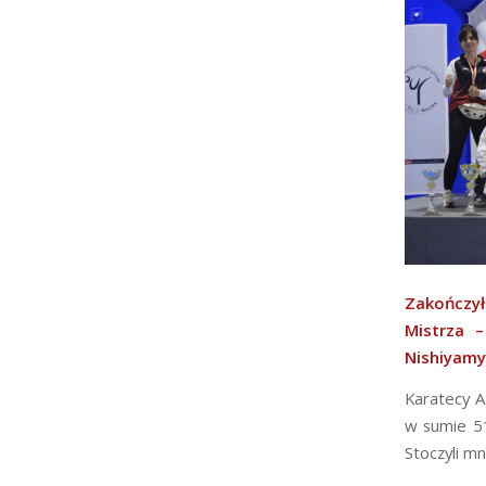
Zakończył
Mistrza –
Nishiyamy
Karatecy A
w sumie 51
Stoczyli m