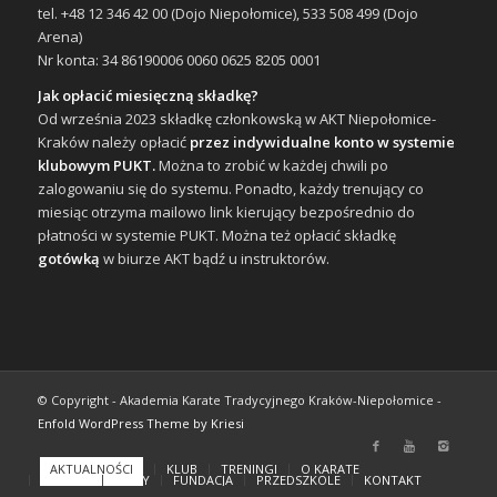
tel. +48 12 346 42 00 (Dojo Niepołomice), 533 508 499 (Dojo
Arena)
Nr konta: 34 86190006 0060 0625 8205 0001
Jak opłacić miesięczną składkę?
Od września 2023 składkę członkowską w AKT Niepołomice-
Kraków należy opłacić
przez indywidualne konto w systemie
klubowym PUKT.
Można to zrobić w każdej chwili po
zalogowaniu się do systemu. Ponadto, każdy trenujący co
miesiąc otrzyma mailowo link kierujący bezpośrednio do
płatności w systemie PUKT. Można też opłacić składkę
gotówką
w biurze AKT bądź u instruktorów.
© Copyright - Akademia Karate Tradycyjnego Kraków-Niepołomice -
Enfold WordPress Theme by Kriesi
AKTUALNOŚCI
KLUB
TRENINGI
O KARATE
GALERIA
FILMY
FUNDACJA
PRZEDSZKOLE
KONTAKT