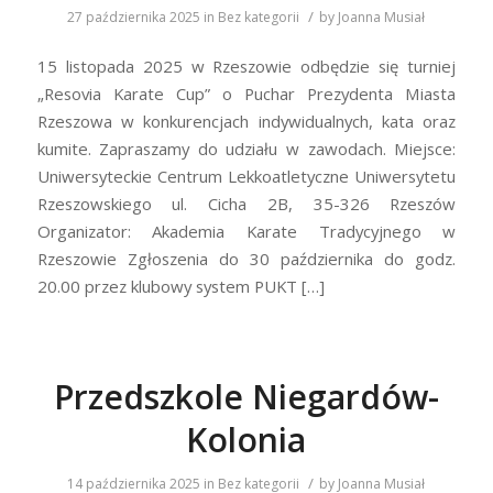
/
27 października 2025
in
Bez kategorii
by
Joanna Musiał
15 listopada 2025 w Rzeszowie odbędzie się turniej
„Resovia Karate Cup” o Puchar Prezydenta Miasta
Rzeszowa w konkurencjach indywidualnych, kata oraz
kumite. Zapraszamy do udziału w zawodach. Miejsce:
Uniwersyteckie Centrum Lekkoatletyczne Uniwersytetu
Rzeszowskiego ul. Cicha 2B, 35-326 Rzeszów
Organizator: Akademia Karate Tradycyjnego w
Rzeszowie Zgłoszenia do 30 października do godz.
20.00 przez klubowy system PUKT […]
Przedszkole Niegardów-
Kolonia
/
14 października 2025
in
Bez kategorii
by
Joanna Musiał