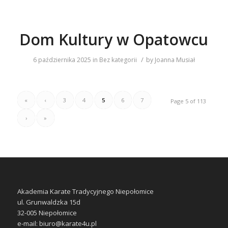
Dom Kultury w Opatowcu
/
6 października 2025
in
Bez kategorii
by
Joanna Musiał
«
‹
3
4
5
6
7
Page 5 of 113
›
»
Akademia Karate Tradycyjnego Niepołomice
ul. Grunwaldzka 15d
32-005 Niepołomice
e-mail: biuro@karate4u.pl