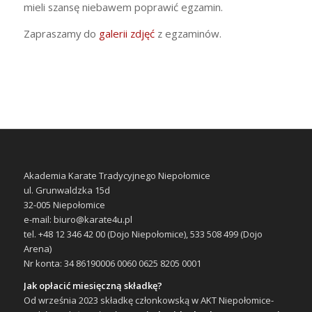
mieli szansę niebawem poprawić egzamin.
Zapraszamy do
galerii zdjęć
z egzaminów.
Akademia Karate Tradycyjnego Niepołomice
ul. Grunwaldzka 15d
32-005 Niepołomice
e-mail: biuro@karate4u.pl
tel. +48 12 346 42 00 (Dojo Niepołomice), 533 508 499 (Dojo
Arena)
Nr konta: 34 86190006 0060 0625 8205 0001
Jak opłacić miesięczną składkę?
Od września 2023 składkę członkowską w AKT Niepołomice-