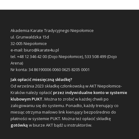
Akademia Karate Tradycyjnego Niepołomice
ul. Grunwaldzka 15d
32-005 Niepołomice
e-mail: biuro@karate4u.pl
tel. +48 12 346 42 00 (Dojo Niepołomice), 533 508 499 (Dojo
Arena)
Nr konta: 34 86190006 0060 0625 8205 0001
Jak opłacić miesięczną składkę?
Od września 2023 składkę członkowską w AKT Niepołomice-
Kraków należy opłacić
przez indywidualne konto w systemie
klubowym PUKT.
Można to zrobić w każdej chwili po
zalogowaniu się do systemu. Ponadto, każdy trenujący co
miesiąc otrzyma mailowo link kierujący bezpośrednio do
płatności w systemie PUKT. Można też opłacić składkę
gotówką
w biurze AKT bądź u instruktorów.