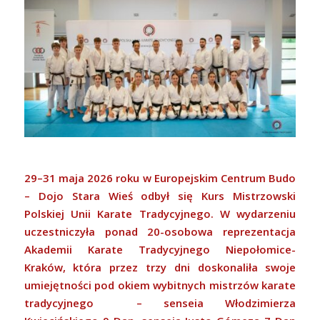
29–31 maja 2026 roku w Europejskim Centrum Budo
– Dojo Stara Wieś odbył się Kurs Mistrzowski
Polskiej Unii Karate Tradycyjnego. W wydarzeniu
uczestniczyła ponad 20-osobowa reprezentacja
Akademii Karate Tradycyjnego Niepołomice-
Kraków, która przez trzy dni doskonaliła swoje
umiejętności pod okiem wybitnych mistrzów karate
tradycyjnego – senseia Włodzimierza