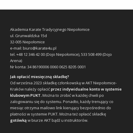
Akademia Karate Tradycyjnego Niepołomice
ul. Grunwaldzka 15d
32-005 Niepołomice
e-mail: biuro@karate4u.pl
tel. +48 12 346 42 00 (Dojo Niepołomice), 533 508 499 (Dojo
Arena)
Nr konta: 34 86190006 0060 0625 8205 0001
Jak opłacić miesięczną składkę?
Od września 2023 składkę członkowską w AKT Niepołomice-
Kraków należy opłacić
przez indywidualne konto w systemie
klubowym PUKT.
Można to zrobić w każdej chwili po
zalogowaniu się do systemu. Ponadto, każdy trenujący co
miesiąc otrzyma mailowo link kierujący bezpośrednio do
płatności w systemie PUKT. Można też opłacić składkę
gotówką
w biurze AKT bądź u instruktorów.