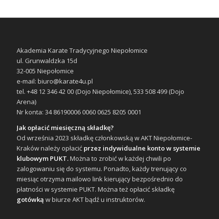
Akademia Karate Tradycyjnego Niepołomice
ul. Grunwaldzka 15d
32-005 Niepołomice
e-mail: biuro@karate4u.pl
tel. +48 12 346 42 00 (Dojo Niepołomice), 533 508 499 (Dojo
Arena)
Nr konta: 34 86190006 0060 0625 8205 0001
Jak opłacić miesięczną składkę?
Od września 2023 składkę członkowską w AKT Niepołomice-
Kraków należy opłacić
przez indywidualne konto w systemie
klubowym PUKT.
Można to zrobić w każdej chwili po
zalogowaniu się do systemu. Ponadto, każdy trenujący co
miesiąc otrzyma mailowo link kierujący bezpośrednio do
płatności w systemie PUKT. Można też opłacić składkę
gotówką
w biurze AKT bądź u instruktorów.