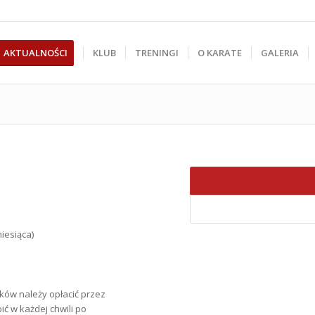
AKTUALNOŚCI
KLUB
TRENINGI
O KARATE
GALERIA
iesiąca)
ków należy opłacić przez
ć w każdej chwili po