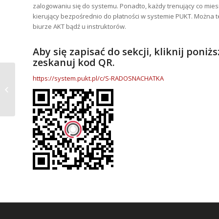
zalogowaniu się do systemu. Ponadto, każdy trenujący co mies
kierujący bezpośrednio do płatności w systemie PUKT. Można t
biurze AKT bądź u instruktorów.
Aby się zapisać do sekcji, kliknij poniż
zeskanuj kod QR.
https://system.pukt.pl/c/S-RADOSNACHATKA
Szkoła Podstawowa w
Niepołomicach