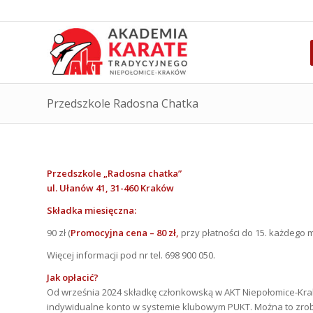
Przedszkole Radosna Chatka
Przedszkole „Radosna chatka”
ul. Ułanów 41, 31-460 Kraków
Składka miesięczna:
90 zł (
Promocyjna cena – 80 zł,
przy płatności do 15. każdego m
Więcej informacji pod nr tel. 698 900 050.
Jak opłacić?
Od września 2024 składkę członkowską w AKT Niepołomice-Kra
indywidualne konto w systemie klubowym PUKT. Można to zrobi