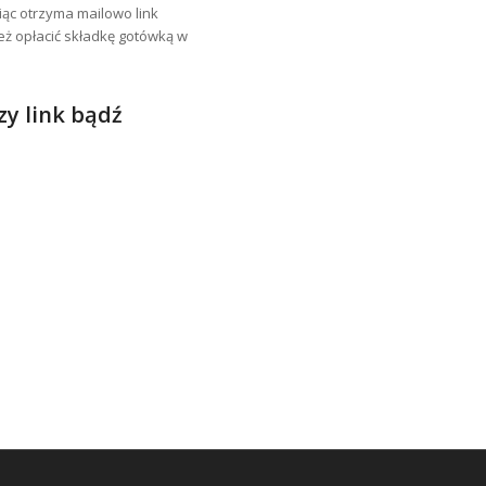
iąc otrzyma mailowo link
eż opłacić składkę gotówką w
szy link bądź