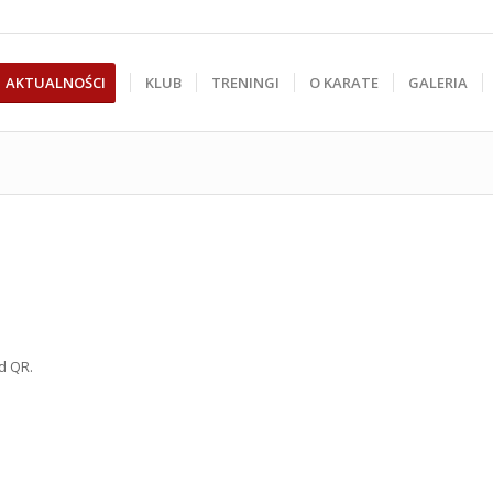
AKTUALNOŚCI
KLUB
TRENINGI
O KARATE
GALERIA
od QR.