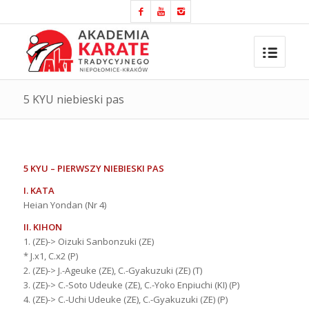
5 KYU niebieski pas
5 KYU – PIERWSZY NIEBIESKI PAS
I. KATA
Heian Yondan (Nr 4)
II. KIHON
1. (ZE)-> Oizuki Sanbonzuki (ZE)
* J.x1, C.x2 (P)
2. (ZE)-> J.-Ageuke (ZE), C.-Gyakuzuki (ZE) (T)
3. (ZE)-> C.-Soto Udeuke (ZE), C.-Yoko Enpiuchi (KI) (P)
4. (ZE)-> C.-Uchi Udeuke (ZE), C.-Gyakuzuki (ZE) (P)