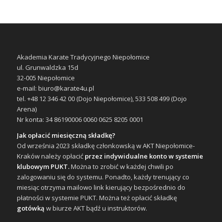
Akademia Karate Tradycyjnego Niepołomice
ul. Grunwaldzka 15d
32-005 Niepołomice
e-mail: biuro@karate4u.pl
tel. +48 12 346 42 00 (Dojo Niepołomice), 533 508 499 (Dojo
Arena)
Nr konta: 34 86190006 0060 0625 8205 0001
Jak opłacić miesięczną składkę?
Od września 2023 składkę członkowską w AKT Niepołomice-
Kraków należy opłacić
przez indywidualne konto w systemie
klubowym PUKT.
Można to zrobić w każdej chwili po
zalogowaniu się do systemu. Ponadto, każdy trenujący co
miesiąc otrzyma mailowo link kierujący bezpośrednio do
płatności w systemie PUKT. Można też opłacić składkę
gotówką
w biurze AKT bądź u instruktorów.