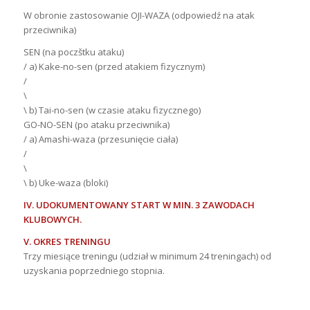
W obronie zastosowanie OJI-WAZA (odpowiedź na atak
przeciwnika)
SEN (na poczštku ataku)
/ a) Kake-no-sen (przed atakiem fizycznym)
/
\
\ b) Tai-no-sen (w czasie ataku fizycznego)
GO-NO-SEN (po ataku przeciwnika)
/ a) Amashi-waza (przesunięcie ciała)
/
\
\ b) Uke-waza (bloki)
IV. UDOKUMENTOWANY START W MIN. 3 ZAWODACH
KLUBOWYCH.
V. OKRES TRENINGU
Trzy miesiące treningu (udział w minimum 24 treningach) od
uzyskania poprzedniego stopnia.