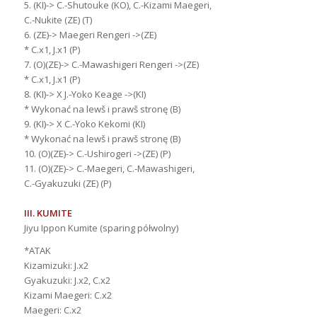
5. (KI)-> C.-Shutouke (KO), C.-Kizami Maegeri,
C.-Nukite (ZE) (T)
6. (ZE)-> Maegeri Rengeri ->(ZE)
* C.x1, J.x1 (P)
7. (O)(ZE)-> C.-Mawashigeri Rengeri ->(ZE)
* C.x1, J.x1 (P)
8. (KI)-> X J.-Yoko Keage ->(KI)
* Wykonać na lewš i prawš stronę (B)
9. (KI)-> X C.-Yoko Kekomi (KI)
* Wykonać na lewš i prawš stronę (B)
10. (O)(ZE)-> C.-Ushirogeri ->(ZE) (P)
11. (O)(ZE)-> C.-Maegeri, C.-Mawashigeri,
C.-Gyakuzuki (ZE) (P)
III. KUMITE
Jiyu Ippon Kumite (sparing półwolny)
*ATAK
Kizamizuki: J.x2
Gyakuzuki: J.x2, C.x2
Kizami Maegeri: C.x2
Maegeri: C.x2